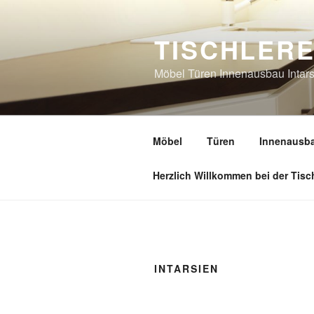
Zum
Inhalt
TISCHLERE
springen
Möbel Türen Innenausbau Intar
Möbel
Türen
Innenausb
Herzlich Willkommen bei der Tischl
INTARSIEN